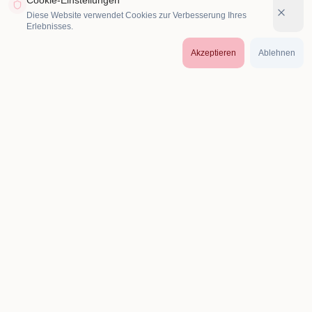
Cookie-Einstellungen
Diese Website verwendet Cookies zur Verbesserung Ihres
Erlebnisses.
Akzeptieren
Ablehnen
Blumenautomat24
Innovative Blumenautomaten für Floristen - Steigern Sie Ihren
Umsatz mit 24/7 Verfügbarkeit.
Produkte
Funktionen