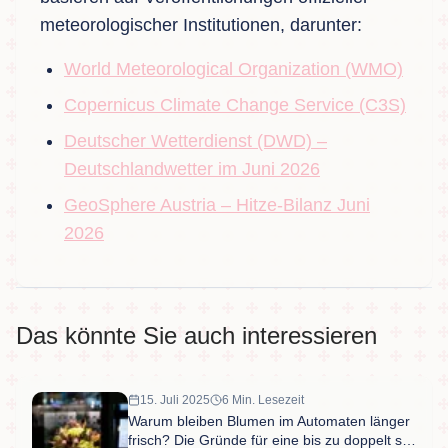
meteorologischer Institutionen, darunter:
World Meteorological Organization (WMO)
Copernicus Climate Change Service (C3S)
Deutscher Wetterdienst (DWD) –
Deutschlandwetter im Juni 2026
GeoSphere Austria – Hitze-Bilanz Juni
2026
Das könnte Sie auch interessieren
15. Juli 2025
6 Min. Lesezeit
Warum bleiben Blumen im Automaten länger
frisch? Die Gründe für eine bis zu doppelt so