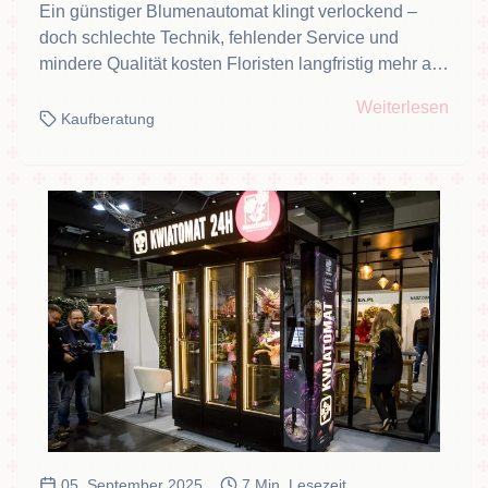
Ein günstiger Blumenautomat klingt verlockend –
doch schlechte Technik, fehlender Service und
mindere Qualität kosten Floristen langfristig mehr als
sie sparen. Was Sie unbedingt wissen sollten.
Weiterlesen
Kaufberatung
05. September 2025
7 Min. Lesezeit